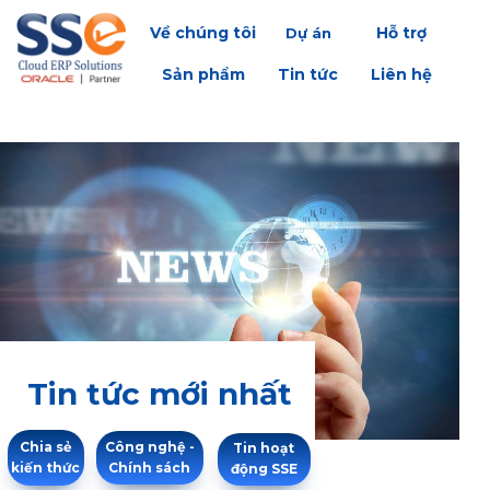
Về chúng tôi
Hỗ trợ
Dự án
Sản phẩm
Tin tức
Liên hệ
Tin tức mới nhất
Công nghệ -
Chia sẻ
Tin hoạt
Chính sách
kiến thức
động SSE