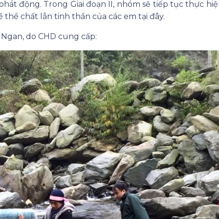
hát động. Trong Giai đoạn II, nhóm sẽ tiếp tục thực hiệ
 thể chất lẫn tinh thần của các em tại đây.
n Ngan, do CHD cung cấp: